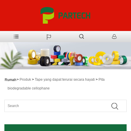
>
Produk
>
Tape yang dapat terurai secara hayati
>
Pita
Rumah
biodegradable cellophane