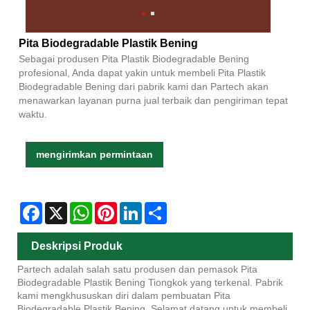
Pita Biodegradable Plastik Bening
Sebagai produsen Pita Plastik Biodegradable Bening
profesional, Anda dapat yakin untuk membeli Pita Plastik
Biodegradable Bening dari pabrik kami dan Partech akan
menawarkan layanan purna jual terbaik dan pengiriman tepat
waktu.
mengirimkan permintaan
Facebook
X
WhatsApp
Pinterest
LinkedIn
Share
Deskripsi Produk
Partech adalah salah satu produsen dan pemasok Pita
Biodegradable Plastik Bening Tiongkok yang terkenal. Pabrik
kami mengkhususkan diri dalam pembuatan Pita
Biodegradable Plastik Bening. Selamat datang untuk membeli