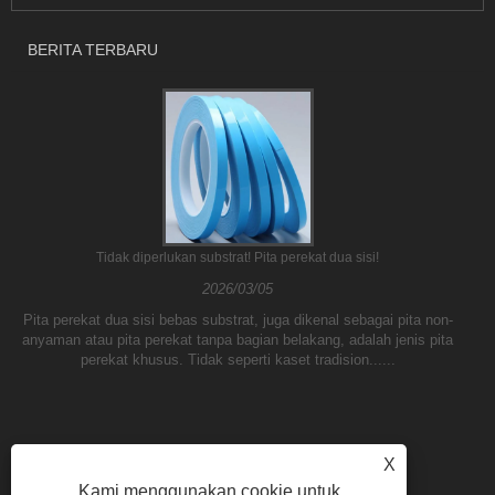
BERITA TERBARU
Tidak diperlukan substrat! Pita perekat dua sisi!
2026/03/05
Pita perekat dua sisi bebas substrat, juga dikenal sebagai pita non-
anyaman atau pita perekat tanpa bagian belakang, adalah jenis pita
perekat khusus. Tidak seperti kaset tradision......
X
Kami menggunakan cookie untuk