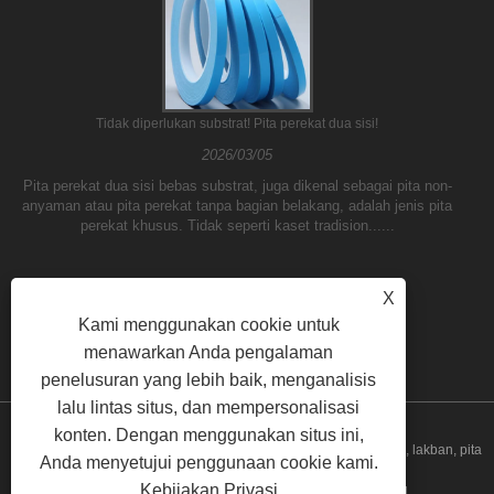
Tidak diperlukan substrat! Pita perekat dua sisi!
2026/03/05
Pita perekat dua sisi bebas substrat, juga dikenal sebagai pita non-
anyaman atau pita perekat tanpa bagian belakang, adalah jenis pita
perekat khusus. Tidak seperti kaset tradision......
X
Kami menggunakan cookie untuk
menawarkan Anda pengalaman
penelusuran yang lebih baik, menganalisis
lalu lintas situs, dan mempersonalisasi
konten. Dengan menggunakan situs ini,
Hak Cipta © 2023 Yilane (Shanghai) Industrial Co Ltd - Tape PVC, lakban, pita
Anda menyetujui penggunaan cookie kami.
Kebijakan Privasi
pengepakan - Semua hak dilindungi undang -undang