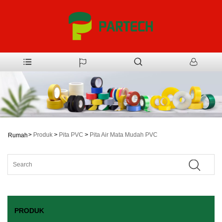
>
Produk
>
Pita PVC
>
Pita Air Mata Mudah PVC
Rumah
PRODUK