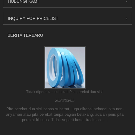
HUBUNGI KAMI
INQUIRY FOR PRICELIST
BERITA TERBARU
Tidak diperlukan substrat! Pita perekat dua sisi!
2026/03/05
Pita perekat dua sisi bebas substrat, juga dikenal sebagai pita non-
anyaman atau pita perekat tanpa bagian belakang, adalah jenis pita
perekat khusus. Tidak seperti kaset tradision......