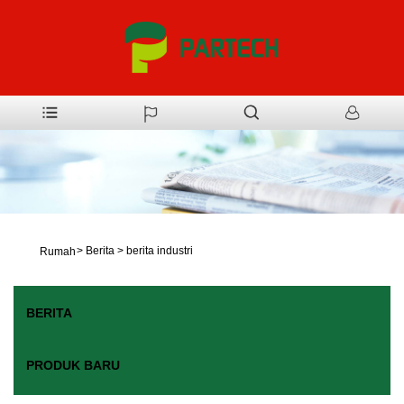
>
Berita
>
berita industri
Rumah
BERITA
PRODUK BARU