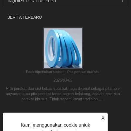
INQUIRY FOR PRICELIST
BERITA TERBARU
Tidak diperlukan substrat! Pita perekat dua sisi!
2026/03/05
Pita perekat dua sisi bebas substrat, juga dikenal sebagai pita non-
anyaman atau pita perekat tanpa bagian belakang, adalah jenis pita
perekat khusus. Tidak seperti kaset tradision......
X
Kami menggunakan cookie untuk