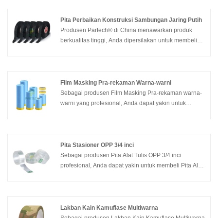
pengiriman tepat waktu.
Pita Perbaikan Konstruksi Sambungan Jaring Putih
Produsen Partech® di China menawarkan produk
berkualitas tinggi, Anda dipersilakan untuk membeli
Pita Perbaikan Konstruksi Sambungan Jaring Putih
berkualitas tinggi dengan harga terjangkau.
Film Masking Pra-rekaman Warna-warni
Sebagai produsen Film Masking Pra-rekaman warna-
warni yang profesional, Anda dapat yakin untuk
membeli Film Masking Pra-rekaman warna-warni dari
pabrik kami dan Partech akan menawarkan layanan
purna jual terbaik dan pengiriman tepat waktu.
Pita Stasioner OPP 3/4 inci
Sebagai produsen Pita Alat Tulis OPP 3/4 inci
profesional, Anda dapat yakin untuk membeli Pita Alat
Tulis OPP 3/4 inci Putih dari pabrik kami dan Partech
akan menawarkan layanan purna jual terbaik dan
pengiriman tepat waktu.
Lakban Kain Kamuflase Multiwarna
Sebagai produsen Lakban Kain Kamuflase Multiwarna