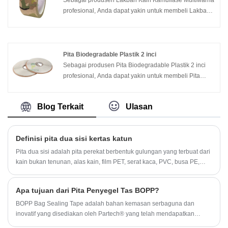
profesional, Anda dapat yakin untuk membeli Lakban
Kain Kamuflase Multiwarna dari pabrik kami dan
Partech akan menawarkan layanan purna jual terbaik
dan pengiriman tepat waktu.
Pita Biodegradable Plastik 2 inci
Sebagai produsen Pita Biodegradable Plastik 2 inci
profesional, Anda dapat yakin untuk membeli Pita
Biodegradable Plastik 2 inci dari pabrik kami dan
Partech akan menawarkan layanan purna jual terbaik
Blog Terkait
Ulasan
dan pengiriman tepat waktu.
Definisi pita dua sisi kertas katun
Pita dua sisi adalah pita perekat berbentuk gulungan yang terbuat dari
kain bukan tenunan, alas kain, film PET, serat kaca, PVC, busa PE,
akrilik, dll., dan kemudian perekat peka tekanan tipe tubuh elastis atau
jenis resin perekat peka tekanan dilapisi secara merata pada substrat
Apa tujuan dari Pita Penyegel Tas BOPP?
yang disebutkan di atas.
BOPP Bag Sealing Tape adalah bahan kemasan serbaguna dan
inovatif yang disediakan oleh Partech® yang telah mendapatkan
popularitas luas karena sifatnya yang unik dan kemudahan