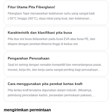
penggunaannya. Pita perekat ini terdiri dari lapisan tipis film BOPP
Fitur Utama Pita Fiberglass!
yang dilapisi dengan perekat yang peka terhadap tekanan, sehingga
mudah robek dengan tangan tanpa memerlukan gunting atau alat
Fiberglass Tape menawarkan ketahanan suhu yang sangat baik
pemotong lainnya.
(-50°C hingga 260°C), daya rekat yang kuat, dan ketahanan
tarik/sobek yang tinggi.
Karakteristik dan klasifikasi pita busa
Pita dua sisi busa didasarkan pada busa EVA atau busa PE, dan
dilapisi dengan perekat efisiensi tinggi di kedua sisi.
Pengarahan Perusahaan
Saat ini seiring dengan semakin kompetitif dan menantangnya pasar,
inovasi, kerja tim, dan kerja sama sangat penting bagi perusahaan
untuk mencapai perkembangan yang cepat dan stabil.
Cara menggunakan pita perekat kertas kraft
Pita kertas kraft terutama digunakan dalam industri. (Misalnya,
pelindung pencetakan karton, perawatan permukaan pakaian,
pengemasan benda berat, dll.).
mengirimkan permintaan